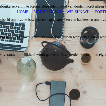
bruikerservaring te bieden. Bepaalde inhoud van derden wordt alleen 
HOME
WAT DOEN WIJ
WIE ZIJN WIJ
PORT
rbeeld om deze te beschermen tegen aanvallen van hackers en om te zor
aliseren. Dit omvat statistieken die door derden websitebeheerder wor
n verantwoordelijkheid wordt geleverd. Deze derden kunnen hun eigen c