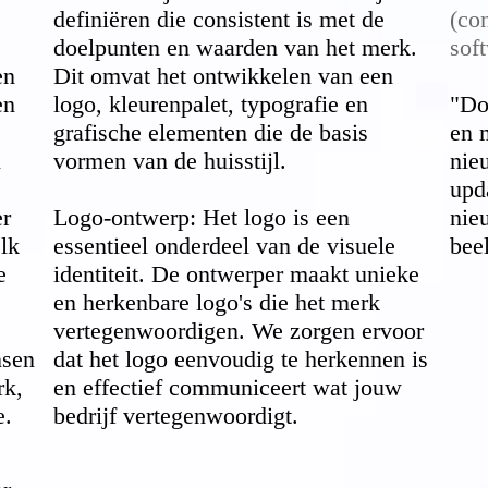
definiëren die consistent is met de
(co
doelpunten en waarden van het merk.
sof
en
Dit omvat het ontwikkelen van een
en
logo, kleurenpalet, typografie en
"Do
grafische elementen die de basis
en 
n
vormen van de huisstijl.
nie
upd
er
Logo-ontwerp: Het logo is een
nieu
elk
essentieel onderdeel van de visuele
bee
e
identiteit. De ontwerper maakt unieke
en herkenbare logo's die het merk
vertegenwoordigen. We zorgen ervoor
nsen
dat het logo eenvoudig te herkennen is
rk,
en effectief communiceert wat jouw
e.
bedrijf vertegenwoordigt.