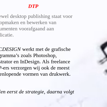
DTP
ewel desktop publishing staat voor
 opmaken en bewerken van
umenten voorafgaand aan
li
catie.
C
DESIGN
werkt met de grafische
gramma’s zoals Photoshop,
ustrator en InDesign. Als freelance
-ers verzorgen wij ook de meest
eenlopende vormen van drukwerk.
en eerst de strategie, daarna volgt