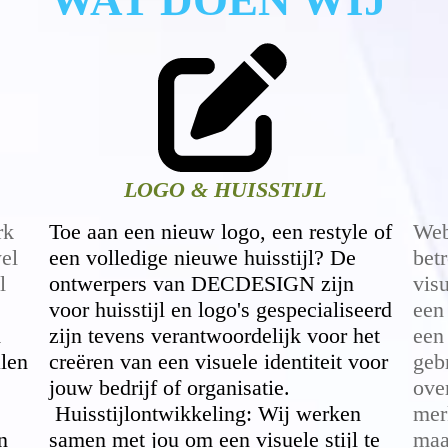
WAT DOEN WIJ
LOGO & HUISSTIJL
rk
Toe aan een nieuw logo, een restyle of
Web
wel
een volledige nieuwe huisstijl? De
bet
l
ontwerpers van DECDESIGN zijn
vis
voor huisstijl en logo's gespecialiseerd
een
n
zijn tevens verantwoordelijk voor het
een
alen
creëren van een visuele identiteit voor
geb
jouw bedrijf of organisatie.
ove
Huisstijlontwikkeling: Wij werken
mer
n
samen met jou om een ​​visuele stijl te
maa