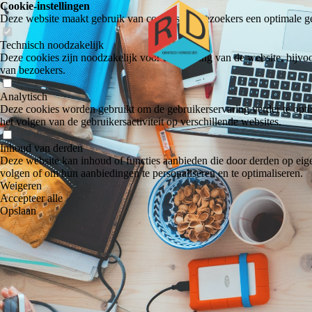
Cookie-instellingen
Deze website maakt gebruik van cookies om bezoekers een optimale ge
Technisch noodzakelijk
Deze cookies zijn noodzakelijk voor de werking van de website, bijvoo
van bezoekers.
Analytisch
Deze cookies worden gebruikt om de gebruikerservaring verder te optim
het volgen van de gebruikersactiviteit op verschillende websites.
Inhoud van derden
Deze website kan inhoud of functies aanbieden die door derden op eige
volgen of om hun aanbiedingen te personaliseren en te optimaliseren.
Weigeren
Accepteer alle
Opslaan