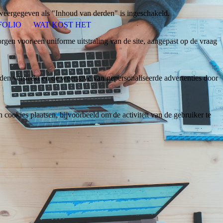
weergegeven als "Inhoud van derden" is ingeschakeld.
FOLIO
WAT KOST HET
gen voor een uniforme uitstraling van de site, aangepast op de vraag
den verstrekt en de weergave van gepersonaliseerde advertenties door
ookies plaatsen, bijvoorbeeld om de activiteit van de gebruiker te